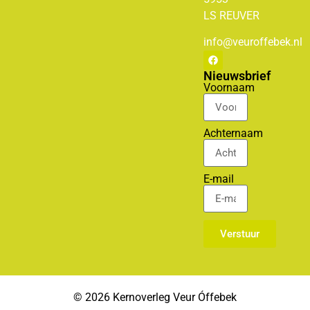
LS
REUVER
info@veuroffebek.nl
Nieuwsbrief
Voornaam
Achternaam
E-mail
Verstuur
© 2026 Kernoverleg Veur Óffebek