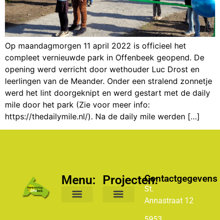
Op maandagmorgen 11 april 2022 is officieel het
compleet vernieuwde park in Offenbeek geopend. De
opening werd verricht door wethouder Luc Drost en
leerlingen van de Meander. Onder een stralend zonnetje
werd het lint doorgeknipt en werd gestart met de daily
mile door het park (Zie voor meer info:
https://thedailymile.nl/). Na de daily mile werden […]
Menu:
Projecten:
Contactgegevens
St.
Annastraat
12
Lazy Sunday
St. Barbarakapel
5953