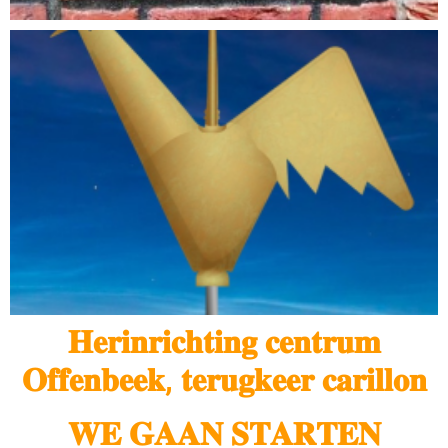
𝐇𝐞𝐫𝐢𝐧𝐫𝐢𝐜𝐡𝐭𝐢𝐧𝐠 𝐜𝐞𝐧𝐭𝐫𝐮𝐦
𝐎𝐟𝐟𝐞𝐧𝐛𝐞𝐞𝐤, 𝐭𝐞𝐫𝐮𝐠𝐤𝐞𝐞𝐫 𝐜𝐚𝐫𝐢𝐥𝐥𝐨𝐧
𝐖𝐄 𝐆𝐀𝐀𝐍 𝐒𝐓𝐀𝐑𝐓𝐄𝐍