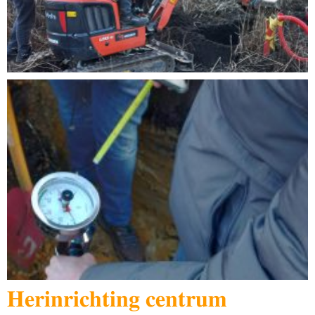
𝐇𝐞𝐫𝐢𝐧𝐫𝐢𝐜𝐡𝐭𝐢𝐧𝐠 𝐜𝐞𝐧𝐭𝐫𝐮𝐦