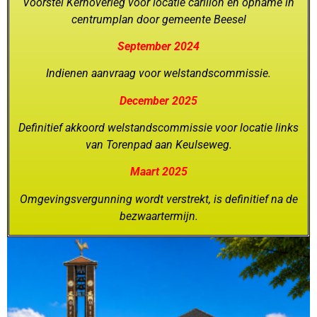
Voorstel Kernoverleg voor locatie carillon en opname in
centrumplan door gemeente Beesel
September 2024
Indienen aanvraag voor welstandscommissie.
December 2025
Definitief akkoord welstandscommissie voor locatie links
van Torenpad aan Keulseweg.
Maart 2025
Omgevingsvergunning wordt verstrekt, is definitief na de
bezwaartermijn.