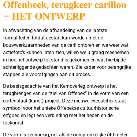
𝐎𝐟𝐟𝐞𝐧𝐛𝐞𝐞𝐤, 𝐭𝐞𝐫𝐮𝐠𝐤𝐞𝐞𝐫 𝐜𝐚𝐫𝐢𝐥𝐥𝐨𝐧
– 𝐇𝐄𝐓 𝐎𝐍𝐓𝐖𝐄𝐑𝐏
In afwachting van de afhandeling van de laatste
formaliteiten totdat gestart kan worden met de
bouwwerkzaamheden van de carillontoren en we weer wat
actiefoto’s kunnen laten zien, willen we u graag meenemen
in hoe het ontwerp tot stand is gekomen en wat hierbij de
achterliggende gedachten waren. Zie kader voor belangrijke
stappen die voorafgingen aan dit proces.
De basisgedachte van het Kernoverleg ontwerp is het
terugbrengen van de “ziel van Óffebek” in de vorm van een
cortenstaal (kunst) project. Deze nieuwe eyecatcher staat
symbool voor het unieke Óffebekse cultuurhistorische
erfgoed en legt een verbinding met het heden en de
toekomst.
De vorm is zeshoekig, net als de oorspronkelijke (40 meter