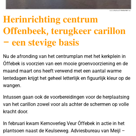
𝐇𝐞𝐫𝐢𝐧𝐫𝐢𝐜𝐡𝐭𝐢𝐧𝐠 𝐜𝐞𝐧𝐭𝐫𝐮𝐦
𝐎𝐟𝐟𝐞𝐧𝐛𝐞𝐞𝐤, 𝐭𝐞𝐫𝐮𝐠𝐤𝐞𝐞𝐫 𝐜𝐚𝐫𝐢𝐥𝐥𝐨𝐧
– 𝐞𝐞𝐧 𝐬𝐭𝐞𝐯𝐢𝐠𝐞 𝐛𝐚𝐬𝐢𝐬
Nu de afronding van het centrumplan met het kerkplein in
Óffebek is voorzien van een mooie groenvoorziening en de
maand maart ons heeft verwend met een aantal warme
lentedagen krijgt het geheel letterlijk en figuurlijk kleur op de
wangen.
Intussen gaan ook de voorbereidingen voor de herplaatsing
van het carillon zowel voor als achter de schermen op volle
kracht door.
In februari kwam Kernoverleg Veur Óffebek in actie in het
plantsoen naast de Keulseweg. Adviesbureau van Meijl –