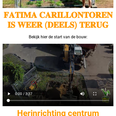
𝐅𝐀𝐓𝐈𝐌𝐀 𝐂𝐀𝐑𝐈𝐋𝐋𝐎𝐍𝐓𝐎𝐑𝐄𝐍
𝐈𝐒 𝐖𝐄𝐄𝐑 (𝐃𝐄𝐄𝐋𝐒) 𝐓𝐄𝐑𝐔𝐆
Bekijk hier de start van de bouw:
Herinrichting centrum