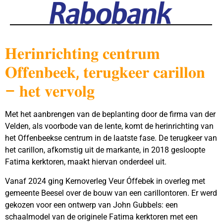
𝐇𝐞𝐫𝐢𝐧𝐫𝐢𝐜𝐡𝐭𝐢𝐧𝐠 𝐜𝐞𝐧𝐭𝐫𝐮𝐦
𝐎𝐟𝐟𝐞𝐧𝐛𝐞𝐞𝐤, 𝐭𝐞𝐫𝐮𝐠𝐤𝐞𝐞𝐫 𝐜𝐚𝐫𝐢𝐥𝐥𝐨𝐧
– 𝐡𝐞𝐭 𝐯𝐞𝐫𝐯𝐨𝐥𝐠
Met het aanbrengen van de beplanting door de firma van der
Velden, als voorbode van de lente, komt de herinrichting van
het Offenbeekse centrum in de laatste fase. De terugkeer van
het carillon, afkomstig uit de markante, in 2018 gesloopte
Fatima kerktoren, maakt hiervan onderdeel uit.
Vanaf 2024 ging Kernoverleg Veur Óffebek in overleg met
gemeente Beesel over de bouw van een carillontoren. Er werd
gekozen voor een ontwerp van John Gubbels: een
schaalmodel van de originele Fatima kerktoren met een