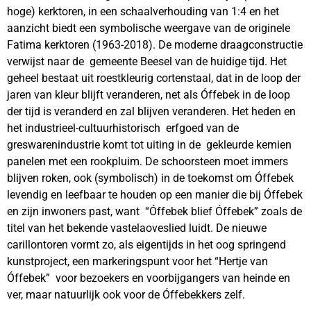
hoge) kerktoren, in een schaalverhouding van 1:4 en het
aanzicht biedt een symbolische weergave van de originele
Fatima kerktoren (1963-2018). De moderne draagconstructie
verwijst naar de gemeente Beesel van de huidige tijd. Het
geheel bestaat uit roestkleurig cortenstaal, dat in de loop der
jaren van kleur blijft veranderen, net als Óffebek in de loop
der tijd is veranderd en zal blijven veranderen. Het heden en
het industrieel-cultuurhistorisch erfgoed van de
greswarenindustrie komt tot uiting in de gekleurde kemien
panelen met een rookpluim. De schoorsteen moet immers
blijven roken, ook (symbolisch) in de toekomst om Óffebek
levendig en leefbaar te houden op een manier die bij Óffebek
en zijn inwoners past, want “Óffebek blief Óffebek” zoals de
titel van het bekende vastelaoveslied luidt. De nieuwe
carillontoren vormt zo, als eigentijds in het oog springend
kunstproject, een markeringspunt voor het “Hertje van
Óffebek” voor bezoekers en voorbijgangers van heinde en
ver, maar natuurlijk ook voor de Óffebekkers zelf.