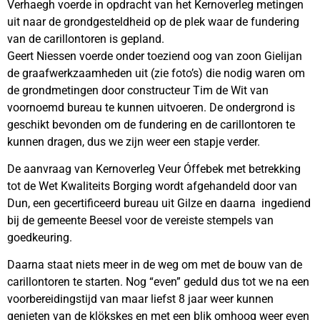
Verhaegh voerde in opdracht van het Kernoverleg metingen
uit naar de grondgesteldheid op de plek waar de fundering
van de carillontoren is gepland.
Geert Niessen voerde onder toeziend oog van zoon Gielijan
de graafwerkzaamheden uit (zie foto’s) die nodig waren om
de grondmetingen door constructeur Tim de Wit van
voornoemd bureau te kunnen uitvoeren. De ondergrond is
geschikt bevonden om de fundering en de carillontoren te
kunnen dragen, dus we zijn weer een stapje verder.
De aanvraag van Kernoverleg Veur Óffebek met betrekking
tot de Wet Kwaliteits Borging wordt afgehandeld door van
Dun, een gecertificeerd bureau uit Gilze en daarna ingediend
bij de gemeente Beesel voor de vereiste stempels van
goedkeuring.
Daarna staat niets meer in de weg om met de bouw van de
carillontoren te starten. Nog “even” geduld dus tot we na een
voorbereidingstijd van maar liefst 8 jaar weer kunnen
genieten van de klökskes en met een blik omhoog weer even