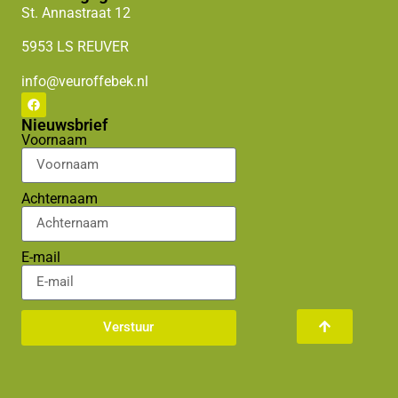
St. Annastraat
12
5953 LS
REUVER
info@veuroffebek.nl
Nieuwsbrief
Voornaam
Achternaam
E-mail
Verstuur