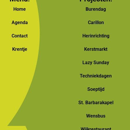
Home
Burendag
Agenda
Carillon
Contact
Herinrichting
Krentje
Kerstmarkt
Lazy Sunday
Techniekdagen
Soeptijd
St. Barbarakapel
Wensbus
Wijkrestaurant