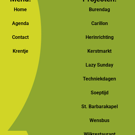
Home
Burendag
Agenda
Carillon
Contact
Herinrichting
Krentje
Kerstmarkt
Lazy Sunday
Techniekdagen
Soeptijd
St. Barbarakapel
Wensbus
Wijkrestaurant