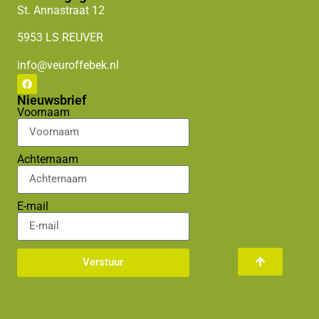
St. Annastraat
12
5953 LS
REUVER
info@veuroffebek.nl
Nieuwsbrief
Voornaam
Achternaam
E-mail
Verstuur