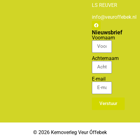
LS
REUVER
info@veuroffebek.nl
Nieuwsbrief
Voornaam
Achternaam
E-mail
Verstuur
© 2026 Kernoverleg Veur Óffebek